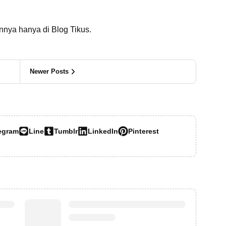
innya hanya di Blog Tikus.
Newer Posts
egram
Line
Tumblr
LinkedIn
Pinterest