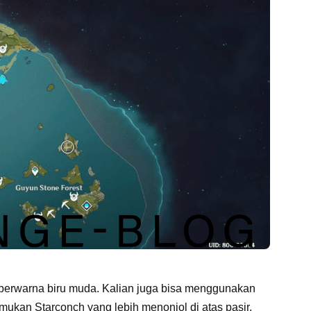
 berwarna biru muda. Kalian juga bisa menggunakan
mukan Starconch yang lebih menonjol di atas pasir.