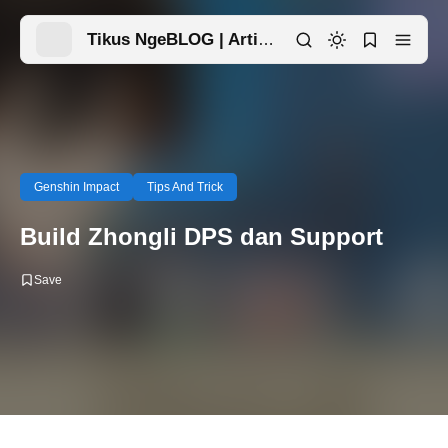
Tikus NgeBLOG | Artikel Menarik Ada Disini
Genshin Impact
Tips And Trick
Build Zhongli DPS dan Support