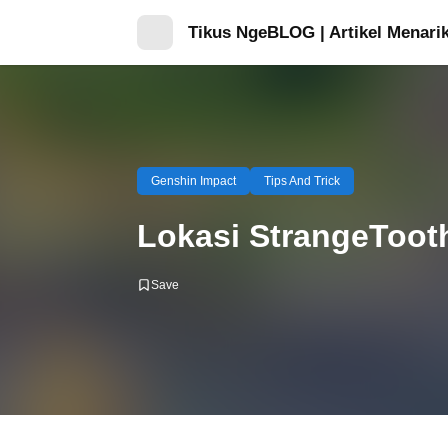
Tikus NgeBLOG | Artikel Menarik
Genshin Impact
Tips And Trick
Lokasi StrangeToot