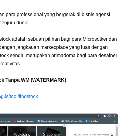
n para professional yang bergerak di bisnis agensi
 penjuru dunia.
erstock adalah sebuah pilihan bagi para Microsotker dan
an dengan jangkauan markecplace yang luas dengan
rstock sendiri merupakan primadoma bagi para desainer
eativitas.
tock Tanpa WM (WATERMARK)
ng.is/tool/findstock