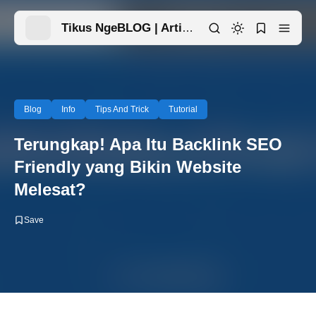
Tikus NgeBLOG | Artikel Menarik Ada Disini
Blog
Info
Tips And Trick
Tutorial
Terungkap! Apa Itu Backlink SEO
Friendly yang Bikin Website
Melesat?