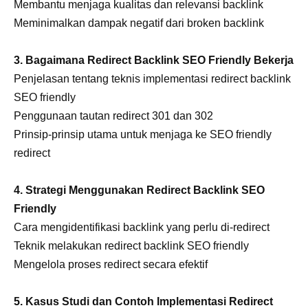
Membantu menjaga kualitas dan relevansi backlink
Meminimalkan dampak negatif dari broken backlink
3. Bagaimana Redirect Backlink SEO Friendly Bekerja
Penjelasan tentang teknis implementasi redirect backlink
SEO friendly
Penggunaan tautan redirect 301 dan 302
Prinsip-prinsip utama untuk menjaga ke SEO friendly
redirect
4. Strategi Menggunakan Redirect Backlink SEO
Friendly
Cara mengidentifikasi backlink yang perlu di-redirect
Teknik melakukan redirect backlink SEO friendly
Mengelola proses redirect secara efektif
5. Kasus Studi dan Contoh Implementasi Redirect