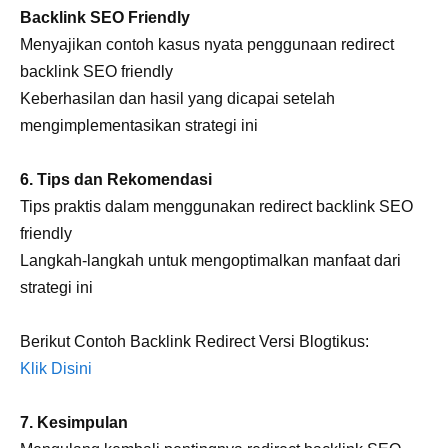
Backlink SEO Friendly
Menyajikan contoh kasus nyata penggunaan redirect
backlink SEO friendly
Keberhasilan dan hasil yang dicapai setelah
mengimplementasikan strategi ini
6. Tips dan Rekomendasi
Tips praktis dalam menggunakan redirect backlink SEO
friendly
Langkah-langkah untuk mengoptimalkan manfaat dari
strategi ini
Berikut Contoh Backlink Redirect Versi Blogtikus:
Klik Disini
7. Kesimpulan