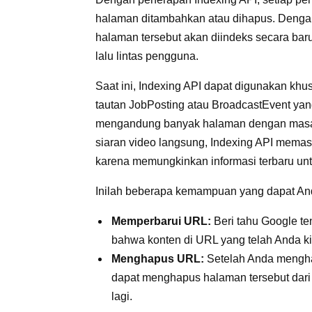
halaman ditambahkan atau dihapus. Dengan
halaman tersebut akan diindeks secara baru
lalu lintas pengguna.
Saat ini, Indexing API dapat digunakan k
tautan JobPosting atau BroadcastEvent yan
mengandung banyak halaman dengan masa b
siaran video langsung, Indexing API memasti
karena memungkinkan informasi terbaru unt
Inilah beberapa kemampuan yang dapat An
Memperbarui URL:
Beri tahu Google te
bahwa konten di URL yang telah Anda ki
Menghapus URL:
Setelah Anda menghap
dapat menghapus halaman tersebut dari
lagi.