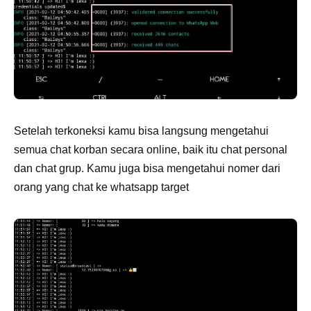
Setelah terkoneksi kamu bisa langsung mengetahui
semua chat korban secara online, baik itu chat personal
dan chat grup. Kamu juga bisa mengetahui nomer dari
orang yang chat ke whatsapp target