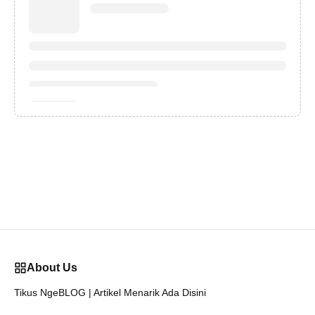
About Us
Tikus NgeBLOG | Artikel Menarik Ada Disini