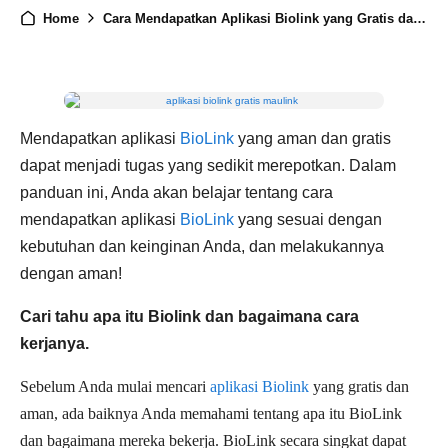
Home
Cara Mendapatkan Aplikasi Biolink yang Gratis dan Aman
Mendapatkan aplikasi 
BioLink 
yang aman dan gratis 
dapat menjadi tugas yang sedikit merepotkan. Dalam 
panduan ini, Anda akan belajar tentang cara 
mendapatkan aplikasi 
BioLink 
yang sesuai dengan 
kebutuhan dan keinginan Anda, dan melakukannya 
dengan aman!
Cari tahu apa itu Biolink dan bagaimana cara 
kerjanya.
Sebelum Anda mulai mencari
aplikasi Biolink
yang gratis dan
aman, ada baiknya Anda memahami tentang apa itu BioLink
dan bagaimana mereka bekerja. BioLink secara singkat dapat