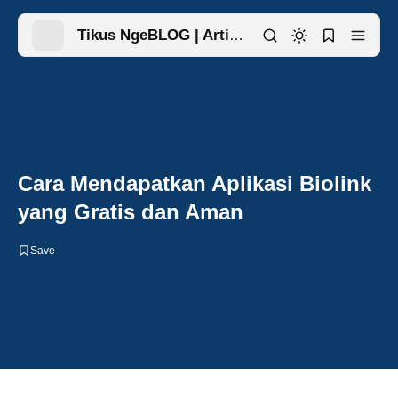
Tikus NgeBLOG | Artikel Menarik Ada Disini
Cara Mendapatkan Aplikasi Biolink
yang Gratis dan Aman